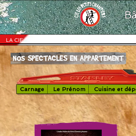
Bâ
LA CIE
SPECTACLES
CINÉMA
ACTIONS
Carnage
Le Prénom
Cuisine et dé